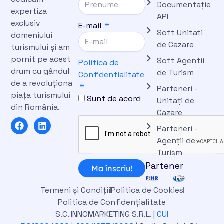
Documentație
expertiza
API
exclusiv
E-mail
Soft Unitati
domeniului
de Cazare
turismului și am
pornit pe acest
Soft Agentii
Politica de
drum cu gândul
de Turism
Confidentialitate
de a revoluționa
Parteneri -
piața turismului
Sunt de acord
Unitați de
din România.
Cazare
F
L
Parteneri -
a
i
c
n
Agenții de
e
k
Turism
b
e
Partener
o
d
Ma înscriu!
o
i
k
n
Termeni și Condiții
Politica de Cookies
Politica de Confidențialitate
S.C. INNOMARKETING S.R.L. |
CUI