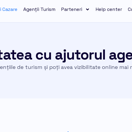
i Cazare
Agenții Turism
Parteneri
Help center
C
itatea cu ajutorul ag
țiile de turism și poți avea vizibilitate online mai 