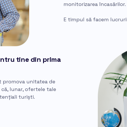
monitorizarea încasărilor.
E timpul să facem lucruril
ntru tine din prima
pot promova unitatea de
că, lunar, ofertele tale
nțiali turiști.