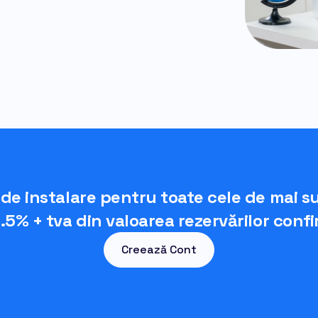
 de instalare pentru toate cele de mai sus
.5% + tva din valoarea rezervărilor conf
Creează Cont