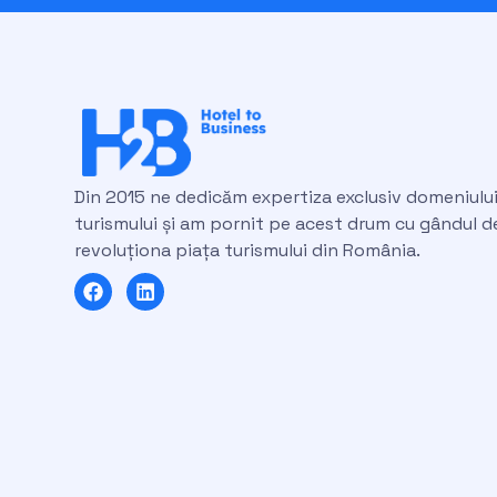
Din 2015 ne dedicăm expertiza exclusiv domeniulu
turismului și am pornit pe acest drum cu gândul d
revoluționa piața turismului din România.
F
L
a
i
c
n
e
k
b
e
o
d
o
i
k
n