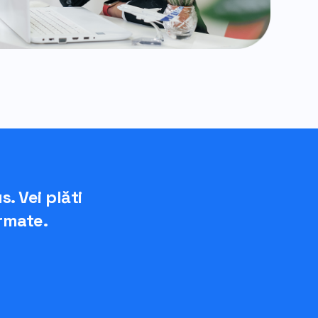
. Vei plăti
irmate.