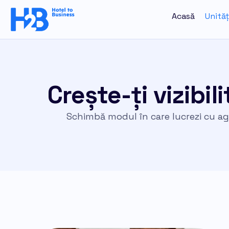
Skip
Acasă
Unităț
to
content
Crește-ți vizibil
Schimbă modul în care lucrezi cu agen