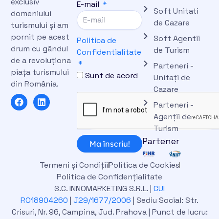
exclusiv
E-mail
Soft Unitati
domeniului
de Cazare
turismului și am
pornit pe acest
Soft Agentii
Politica de
drum cu gândul
de Turism
Confidentialitate
de a revoluționa
Parteneri -
piața turismului
Sunt de acord
Unitați de
din România.
Cazare
F
L
Parteneri -
a
i
c
n
Agenții de
e
k
Turism
b
e
Partener
o
d
Ma înscriu!
o
i
k
n
Termeni și Condiții
Politica de Cookies
Politica de Confidențialitate
S.C. INNOMARKETING S.R.L. |
CUI
RO18904260
|
J29/1677/2006
| Sediu Social: Str.
Crisuri, Nr. 96, Campina, Jud. Prahova | Punct de lucru: