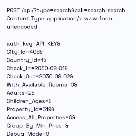
POST /api/?type=search&call=search-search
Content-Type: application/x-www-form-
urlencoded
auth_key=API_KEY&
City_Id=408&
Country_Id=1&
Check_In=2030-08-01&
Check_Out=2030-08-02&
With_Available_Rooms=0&
Adults=2&
Children_Ages=&
Property_Id=319&
Access_All_Properties=0&
Group_By_Min_Price=&
Debug_Mode=0