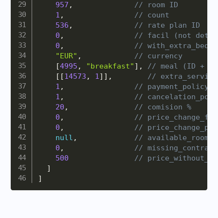
957
,
// room ID
1
,
// count
536
,
// rate plan ID
0
,
// facil (not detai
0
,
// with_extra_bed
"EUR"
,
// currency
[
4995
,
"breakfast"
]
,
// meal (ID + ti
[
[
14573
,
1
]
]
,
// extra_service
1
,
// payment_policy I
1
,
// cancelation_poli
20
,
// comision %
0
,
// price_change_fix
0
,
// price_change_per
null
,
// available_rooms 
0
,
// missing_contract
500
// price_without_co
]
]