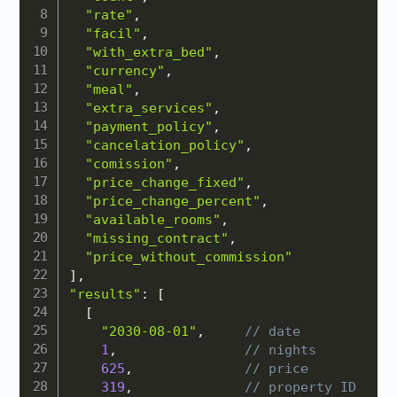
"rate"
,
"facil"
,
"with_extra_bed"
,
"currency"
,
"meal"
,
"extra_services"
,
"payment_policy"
,
"cancelation_policy"
,
"comission"
,
"price_change_fixed"
,
"price_change_percent"
,
"available_rooms"
,
"missing_contract"
,
"price_without_commission"
]
,
"results"
:
[
[
"2030-08-01"
,
// date
1
,
// nights
625
,
// price
319
,
// property ID