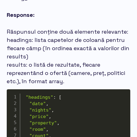
Response:
Răspunsul conține două elemente relevante:
headings: lista capetelor de coloană pentru
fiecare câmp (în ordinea exactă a valorilor din
results)
results: o listă de rezultate, fiecare
reprezentând o ofertă (camere, preț, politici
etc.), în format array.
"headings"
:
[
"date"
,
"nights"
,
"price"
,
"property"
,
"room"
,
"count"
,