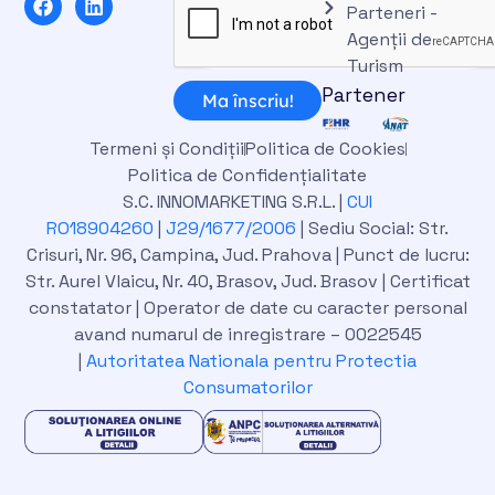
Parteneri -
a
i
c
n
Agenții de
e
k
Turism
b
e
Partener
o
d
Ma înscriu!
o
i
k
n
Termeni și Condiții
Politica de Cookies
Politica de Confidențialitate
S.C. INNOMARKETING S.R.L. |
CUI
RO18904260
|
J29/1677/2006
| Sediu Social: Str.
Crisuri, Nr. 96, Campina, Jud. Prahova | Punct de lucru:
Str. Aurel Vlaicu, Nr. 40, Brasov, Jud. Brasov | Certificat
constatator | Operator de date cu caracter personal
avand numarul de inregistrare – 0022545
|
Autoritatea Nationala pentru Protectia
Consumatorilor