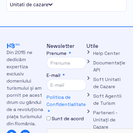
Unitati de cazare
Newsletter
Utile
Din 2015 ne
Prenume
Help Center
dedicăm
Documentație
expertiza
API
exclusiv
E-mail
Soft Unitati
domeniului
de Cazare
turismului și am
pornit pe acest
Soft Agentii
Politica de
drum cu gândul
de Turism
Confidentialitate
de a revoluționa
Parteneri -
piața turismului
Sunt de acord
Unitați de
din România.
Cazare
F
L