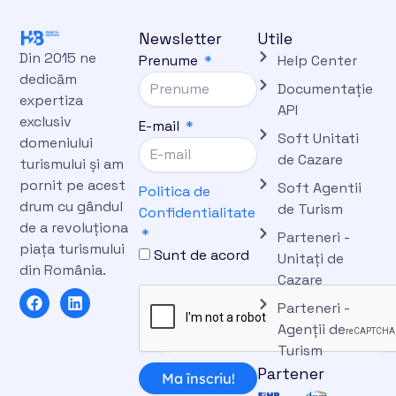
Newsletter
Utile
Din 2015 ne
Prenume
Help Center
dedicăm
Documentație
expertiza
API
exclusiv
E-mail
Soft Unitati
domeniului
de Cazare
turismului și am
pornit pe acest
Soft Agentii
Politica de
drum cu gândul
de Turism
Confidentialitate
de a revoluționa
Parteneri -
piața turismului
Sunt de acord
Unitați de
din România.
Cazare
F
L
Parteneri -
a
i
c
n
Agenții de
e
k
Turism
b
e
Partener
o
d
Ma înscriu!
o
i