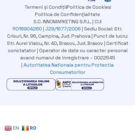
k
n
Termeni și Condiții
Politica de Cookies
Politica de Confidențialitate
S.C. INNOMARKETING S.R.L. |
CUI
RO18904260
|
J29/1677/2006
| Sediu Social: Str.
Crisuri, Nr. 96, Campina, Jud. Prahova | Punct de lucru:
Str. Aurel Vlaicu, Nr. 40, Brasov, Jud. Brasov | Certificat
constatator | Operator de date cu caracter personal
avand numarul de inregistrare – 0022545
|
Autoritatea Nationala pentru Protectia
Consumatorilor
EN
RO