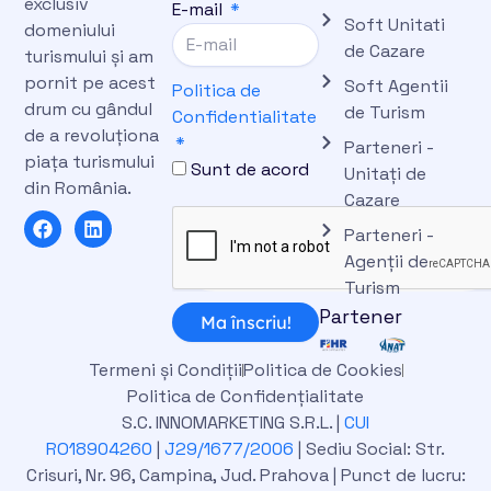
exclusiv
E-mail
Soft Unitati
domeniului
de Cazare
turismului și am
pornit pe acest
Soft Agentii
Politica de
drum cu gândul
de Turism
Confidentialitate
de a revoluționa
Parteneri -
piața turismului
Sunt de acord
Unitați de
din România.
Cazare
F
L
Parteneri -
a
i
c
n
Agenții de
e
k
Turism
b
e
Partener
o
d
Ma înscriu!
o
i
k
n
Termeni și Condiții
Politica de Cookies
Politica de Confidențialitate
S.C. INNOMARKETING S.R.L. |
CUI
RO18904260
|
J29/1677/2006
| Sediu Social: Str.
Crisuri, Nr. 96, Campina, Jud. Prahova | Punct de lucru: