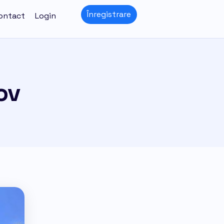
Înregistrare
ontact
Login
ov