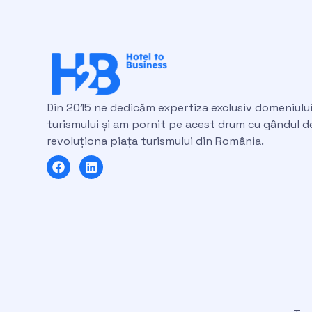
Din 2015 ne dedicăm expertiza exclusiv domeniulu
turismului și am pornit pe acest drum cu gândul d
revoluționa piața turismului din România.
F
L
a
i
c
n
e
k
b
e
o
d
o
i
k
n