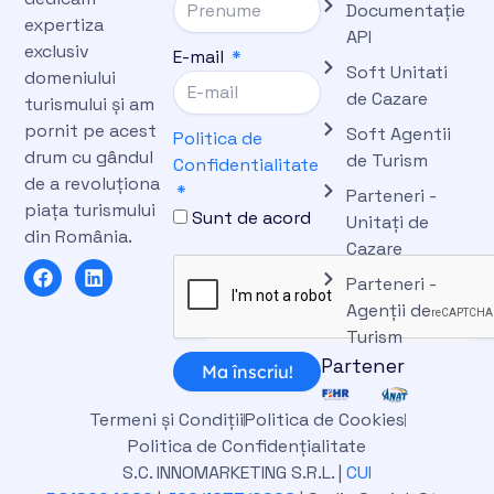
Documentație
expertiza
API
exclusiv
E-mail
Soft Unitati
domeniului
de Cazare
turismului și am
pornit pe acest
Soft Agentii
Politica de
drum cu gândul
de Turism
Confidentialitate
de a revoluționa
Parteneri -
piața turismului
Sunt de acord
Unitați de
din România.
Cazare
F
L
Parteneri -
a
i
c
n
Agenții de
e
k
Turism
b
e
Partener
o
d
Ma înscriu!
o
i
k
n
Termeni și Condiții
Politica de Cookies
Politica de Confidențialitate
S.C. INNOMARKETING S.R.L. |
CUI