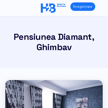
Skip
Înregistrare
to
content
Pensiunea Diamant,
Ghimbav