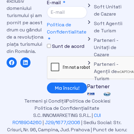
exclusiv
E-mail
Soft Unitati
domeniului
de Cazare
turismului și am
pornit pe acest
Soft Agentii
Politica de
drum cu gândul
de Turism
Confidentialitate
de a revoluționa
Parteneri -
piața turismului
Sunt de acord
Unitați de
din România.
Cazare
F
L
Parteneri -
a
i
c
n
Agenții de
e
k
Turism
b
e
Partener
o
d
Ma înscriu!
o
i
k
n
Termeni și Condiții
Politica de Cookies
Politica de Confidențialitate
S.C. INNOMARKETING S.R.L. |
CUI
RO18904260
|
J29/1677/2006
| Sediu Social: Str.
Crisuri, Nr. 96, Campina, Jud. Prahova | Punct de lucru: