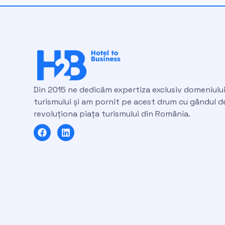
Din 2015 ne dedicăm expertiza exclusiv domeniulu
turismului și am pornit pe acest drum cu gândul d
revoluționa piața turismului din România.
F
L
a
i
c
n
e
k
b
e
o
d
o
i
k
n