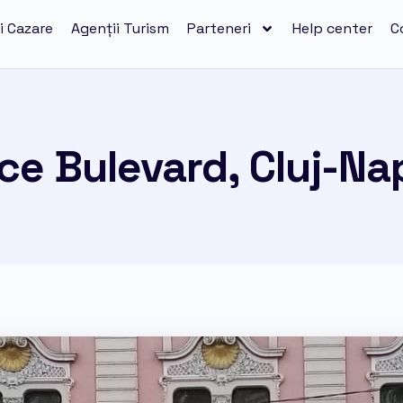
i Cazare
Agenții Turism
Parteneri
Help center
C
ce Bulevard, Cluj-N