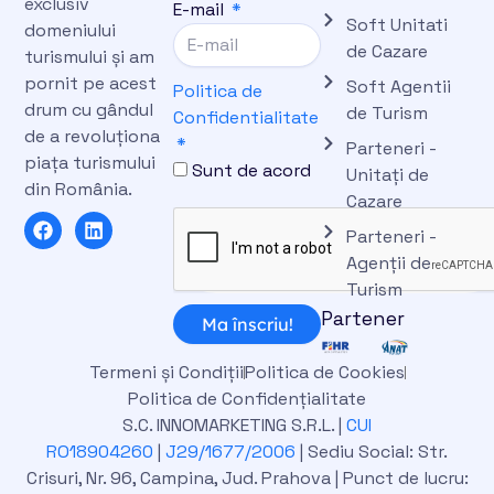
exclusiv
E-mail
Soft Unitati
domeniului
de Cazare
turismului și am
pornit pe acest
Soft Agentii
Politica de
drum cu gândul
de Turism
Confidentialitate
de a revoluționa
Parteneri -
piața turismului
Sunt de acord
Unitați de
din România.
Cazare
F
L
Parteneri -
a
i
c
n
Agenții de
e
k
Turism
b
e
Partener
o
d
Ma înscriu!
o
i
k
n
Termeni și Condiții
Politica de Cookies
Politica de Confidențialitate
S.C. INNOMARKETING S.R.L. |
CUI
RO18904260
|
J29/1677/2006
| Sediu Social: Str.
Crisuri, Nr. 96, Campina, Jud. Prahova | Punct de lucru: