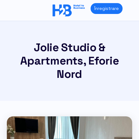
Skip
Înregistrare
to
content
Jolie Studio &
Apartments, Eforie
Nord