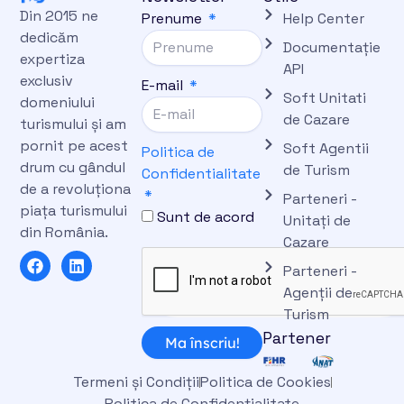
Din 2015 ne
Prenume
Help Center
dedicăm
Documentație
expertiza
API
exclusiv
E-mail
Soft Unitati
domeniului
de Cazare
turismului și am
pornit pe acest
Soft Agentii
Politica de
drum cu gândul
de Turism
Confidentialitate
de a revoluționa
Parteneri -
piața turismului
Sunt de acord
Unitați de
din România.
Cazare
F
L
Parteneri -
a
i
c
n
Agenții de
e
k
Turism
b
e
Partener
o
d
Ma înscriu!
o
i
k
n
Termeni și Condiții
Politica de Cookies
Politica de Confidențialitate