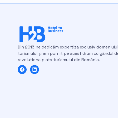
Din 2015 ne dedicăm expertiza exclusiv domeniulu
turismului și am pornit pe acest drum cu gândul d
revoluționa piața turismului din România.
F
L
a
i
c
n
e
k
b
e
o
d
o
i
k
n