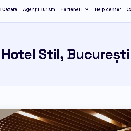
i Cazare
Agenții Turism
Parteneri
Help center
C
Hotel Stil, București