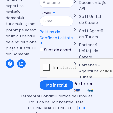
Documentație
expertiza
API
exclusiv
E-mail
Soft Unitati
domeniului
de Cazare
turismului și am
pornit pe acest
Soft Agentii
Politica de
drum cu gândul
de Turism
Confidentialitate
de a revoluționa
Parteneri -
piața turismului
Sunt de acord
Unitați de
din România.
Cazare
F
L
Parteneri -
a
i
c
n
Agenții de
e
k
Turism
b
e
Partener
o
d
Ma înscriu!
o
i
k
n
Termeni și Condiții
Politica de Cookies
Politica de Confidențialitate
S.C. INNOMARKETING S.R.L. |
CUI