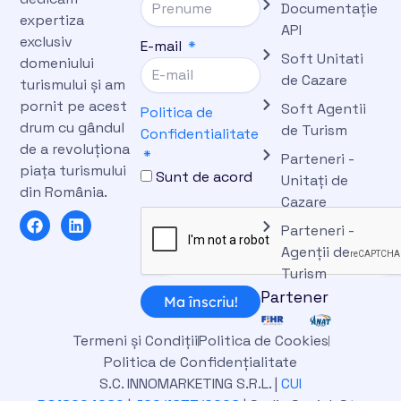
Documentație
expertiza
API
exclusiv
E-mail
Soft Unitati
domeniului
de Cazare
turismului și am
pornit pe acest
Soft Agentii
Politica de
drum cu gândul
de Turism
Confidentialitate
de a revoluționa
Parteneri -
piața turismului
Sunt de acord
Unitați de
din România.
Cazare
F
L
Parteneri -
a
i
c
n
Agenții de
e
k
Turism
b
e
Partener
o
d
Ma înscriu!
o
i
k
n
Termeni și Condiții
Politica de Cookies
Politica de Confidențialitate
S.C. INNOMARKETING S.R.L. |
CUI