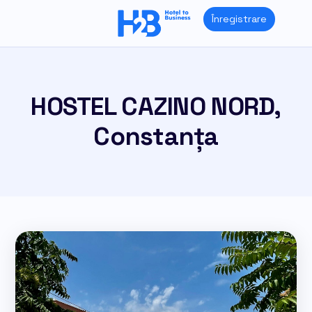
Skip
Înregistrare
to
content
HOSTEL CAZINO NORD,
Constanța