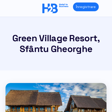
Skip
Înregistrare
to
content
Green Village Resort,
Sfântu Gheorghe