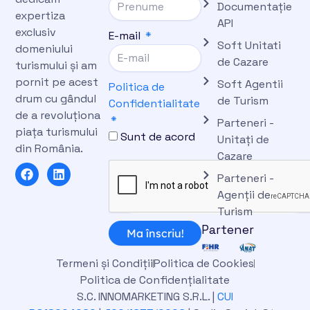
Documentație
expertiza
API
exclusiv
E-mail
Soft Unitati
domeniului
de Cazare
turismului și am
pornit pe acest
Soft Agentii
Politica de
drum cu gândul
de Turism
Confidentialitate
de a revoluționa
Parteneri -
piața turismului
Sunt de acord
Unitați de
din România.
Cazare
F
L
Parteneri -
a
i
c
n
Agenții de
e
k
Turism
b
e
Partener
o
d
Ma înscriu!
o
i
k
n
Termeni și Condiții
Politica de Cookies
Politica de Confidențialitate
S.C. INNOMARKETING S.R.L. |
CUI