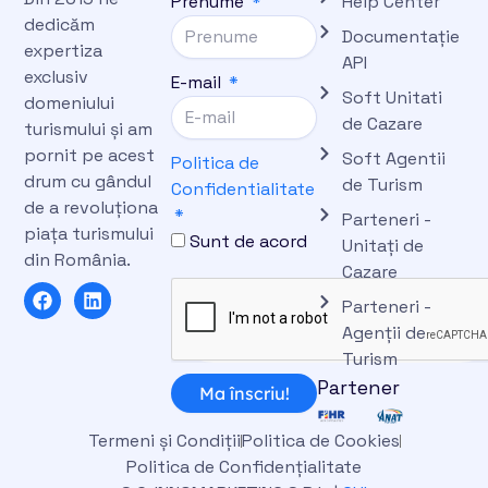
Prenume
Help Center
dedicăm
Documentație
expertiza
API
exclusiv
E-mail
Soft Unitati
domeniului
de Cazare
turismului și am
pornit pe acest
Soft Agentii
Politica de
drum cu gândul
de Turism
Confidentialitate
de a revoluționa
Parteneri -
piața turismului
Sunt de acord
Unitați de
din România.
Cazare
F
L
Parteneri -
a
i
c
n
Agenții de
e
k
Turism
b
e
Partener
o
d
Ma înscriu!
o
i
k
n
Termeni și Condiții
Politica de Cookies
Politica de Confidențialitate