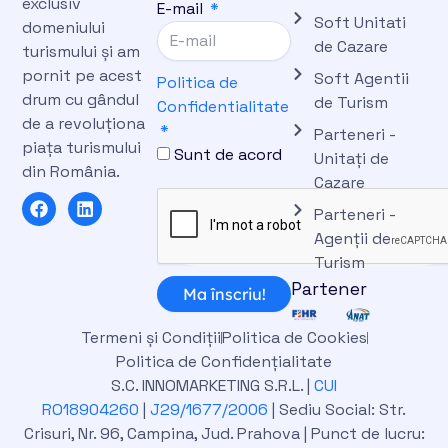
exclusiv
E-mail
Soft Unitati
domeniului
de Cazare
turismului și am
pornit pe acest
Soft Agentii
Politica de
drum cu gândul
de Turism
Confidentialitate
de a revoluționa
Parteneri -
piața turismului
Sunt de acord
Unitați de
din România.
Cazare
F
L
Parteneri -
a
i
c
n
Agenții de
e
k
Turism
b
e
Partener
o
d
Ma înscriu!
o
i
k
n
Termeni și Condiții
Politica de Cookies
Politica de Confidențialitate
S.C. INNOMARKETING S.R.L. |
CUI
RO18904260
|
J29/1677/2006
| Sediu Social: Str.
Crisuri, Nr. 96, Campina, Jud. Prahova | Punct de lucru: