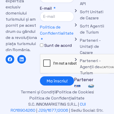
expertiza
API
exclusiv
E-mail
Soft Unitati
domeniului
de Cazare
turismului și am
pornit pe acest
Soft Agentii
Politica de
drum cu gândul
de Turism
Confidentialitate
de a revoluționa
Parteneri -
piața turismului
Sunt de acord
Unitați de
din România.
Cazare
F
L
Parteneri -
a
i
c
n
Agenții de
e
k
Turism
b
e
Partener
o
d
Ma înscriu!
o
i
k
n
Termeni și Condiții
Politica de Cookies
Politica de Confidențialitate
S.C. INNOMARKETING S.R.L. |
CUI
RO18904260
|
J29/1677/2006
| Sediu Social: Str.