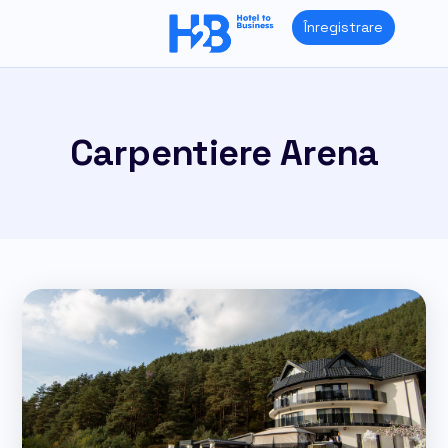
Skip
Înregistrare
to
content
Carpentiere Arena