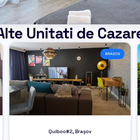
Alte Unitati de Cazar
BRASOV
Quiboo#2, Brașov