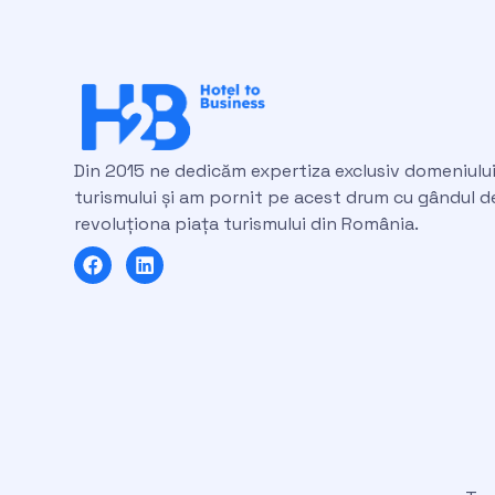
Din 2015 ne dedicăm expertiza exclusiv domeniulu
turismului și am pornit pe acest drum cu gândul d
revoluționa piața turismului din România.
F
L
a
i
c
n
e
k
b
e
o
d
o
i
k
n