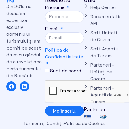
Newsletter
Utile
Din 2015 ne
Prenume
Help Center
dedicăm
Documentație
expertiza
API
exclusiv
E-mail
Soft Unitati
domeniului
de Cazare
turismului și am
pornit pe acest
Soft Agentii
Politica de
drum cu gândul
de Turism
Confidentialitate
de a revoluționa
Parteneri -
piața turismului
Sunt de acord
Unitați de
din România.
Cazare
F
L
Parteneri -
a
i
c
n
Agenții de
e
k
Turism
b
e
Partener
o
d
Ma înscriu!
o
i
k
n
Termeni și Condiții
Politica de Cookies